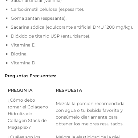
Sabor artificial (Vainilla)
Carboximetil celulosa (espesante).
Goma zantan (espesante).
Sacarina sódica (edulcorante artificial DMU 1200 mg/kg).
Dióxido de titanio USP (enturbiante).
Vitamina E.
Biotina.
Vitamina D.
Preguntas Frecuentes:
PREGUNTA
RESPUESTA
¿Cómo debo
Mezcla la porción recomendada
tomar el Colágeno
con agua o tu bebida favorita y
Hidrolizado
consúmelo diariamente para
Collagen Stack de
obtener los mejores resultados.
Megaplex?
¿Cuáles son los
Mejora la elasticidad de la piel,