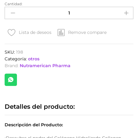
Cantidad:
Colágeno
Hidrolizado
Collagen
Stack
de
Remove compare
Lista de deseos
Megaplex
x
SKU:
198
45
Categoría:
otros
Servs.
Brand:
Nutramerican Pharma
Sabor
a
Vainilla
quantity
Detalles del producto:
Descripción del Producto:
¡Descubre el poder del Colágeno Hidrolizado Collagen