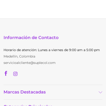
mú
va
La
op
se
p
el
e
Información de Contacto
la
pá
Horario de atención: Lunes a viernes de 9:00 am a 5:00 pm
d
Medellín, Colombia
p
servicioalcliente@suplecol.com
Marcas Destacadas