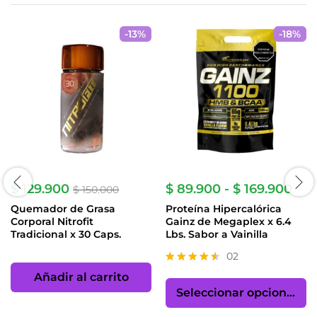
-
13
%
-
18
%
Ran
$
129.900
$
89.900
-
$
169.900
$
150.000
de
Quemador de Grasa
Proteína Hipercalórica
prec
Corporal Nitrofit
Gainz de Megaplex x 6.4
des
Tradicional x 30 Caps.
Lbs. Sabor a Vainilla
$ 8
has
02
$ 1
Es
Valorado
Añadir al carrito
con
p
Seleccionar opciones
4.50
ti
de 5