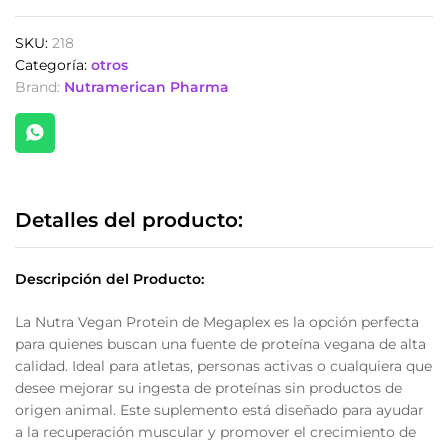
Protein
de
SKU:
218
Megaplex
Categoría:
otros
x
Brand:
Nutramerican Pharma
16
Servs.
Sabor
a
Vainilla
quantity
Detalles del producto:
Descripción del Producto:
La Nutra Vegan Protein de Megaplex es la opción perfecta
para quienes buscan una fuente de proteína vegana de alta
calidad. Ideal para atletas, personas activas o cualquiera que
desee mejorar su ingesta de proteínas sin productos de
origen animal. Este suplemento está diseñado para ayudar
a la recuperación muscular y promover el crecimiento de