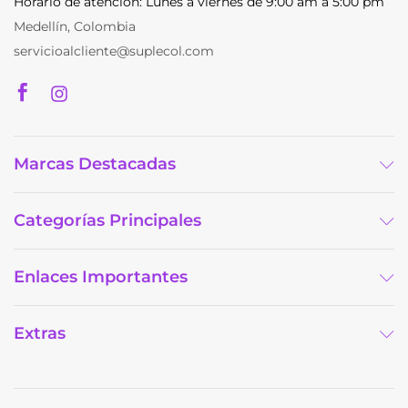
Horario de atención: Lunes a viernes de 9:00 am a 5:00 pm
p
Medellín, Colombia
servicioalcliente@suplecol.com
Marcas Destacadas
Categorías Principales
Enlaces Importantes
Extras