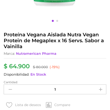
Proteína Vegana Aislada Nutra Vegan
Protein de Megaplex x 16 Servs. Sabor a
Vainilla
Marca:
Nutramerican Pharma
$
64.900
$
80.000
(-19%)
Disponibilidad:
En Stock
Cantidad:
Proteína
Vegana
Aislada
Nutra
Vegan
Compare
Lista de deseos