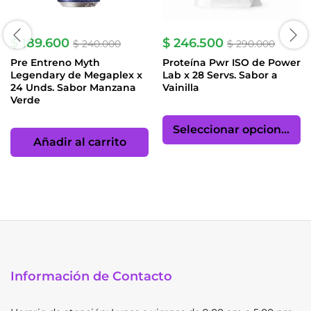
$
189.600
$
246.500
$
240.000
$
290.000
Pre Entreno Myth
Proteína Pwr ISO de Power
Legendary de Megaplex x
Lab x 28 Servs. Sabor a
24 Unds. Sabor Manzana
Vainilla
Verde
Es
p
Seleccionar opciones
ti
Añadir al carrito
mú
va
La
op
se
p
el
e
Información de Contacto
la
pá
d