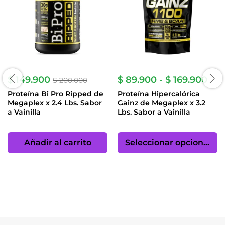
Ran
$
149.900
$
89.900
-
$
169.900
$
200.000
de
Proteína Bi Pro Ripped de
Proteína Hipercalórica
prec
Megaplex x 2.4 Lbs. Sabor
Gainz de Megaplex x 3.2
des
a Vainilla
Lbs. Sabor a Vainilla
$ 8
has
Es
$ 1
p
Añadir al carrito
Seleccionar opciones
ti
mú
va
La
op
se
p