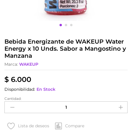
Bebida Energizante de WAKEUP Water
Energy x 10 Unds. Sabor a Mangostino y
Manzana
Marca:
WAKEUP
$
6.000
Disponibilidad:
En Stock
Cantidad:
Bebida
Energizante
de
WAKEUP
Water
Compare
Lista de deseos