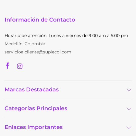
el
e
la
Información de Contacto
pá
d
p
Horario de atención: Lunes a viernes de 9:00 am a 5:00 pm
Medellín, Colombia
servicioalcliente@suplecol.com
Marcas Destacadas
Categorías Principales
Enlaces Importantes