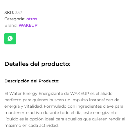
Energy
x
SKU:
357
10
Categoría:
otros
Unds.
Brand:
WAKEUP
Sabor
a
Mangostino
y
Manzana
quantity
Detalles del producto:
Descripción del Producto:
El Water Energy Energizante de WAKEUP es el aliado
perfecto para quienes buscan un impulso instantáneo de
energía y vitalidad. Formulado con ingredientes clave para
mantenerte activo durante todo el día, este energizante
líquido es la opción ideal para aquellos que quieren rendir al
máximo en cada actividad.