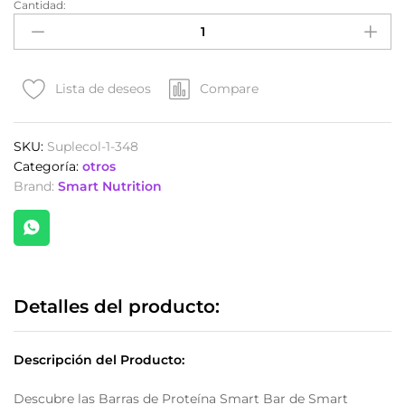
Cantidad:
Barras
de
Proteína
de
Smart
Compare
Lista de deseos
Nutrition
Smart
SKU:
Suplecol-1-348
Bar
Categoría:
otros
x
Brand:
Smart Nutrition
12
Unds.
Sabor
a
Chocolate
quantity
Detalles del producto:
Descripción del Producto:
Descubre las Barras de Proteína Smart Bar de Smart