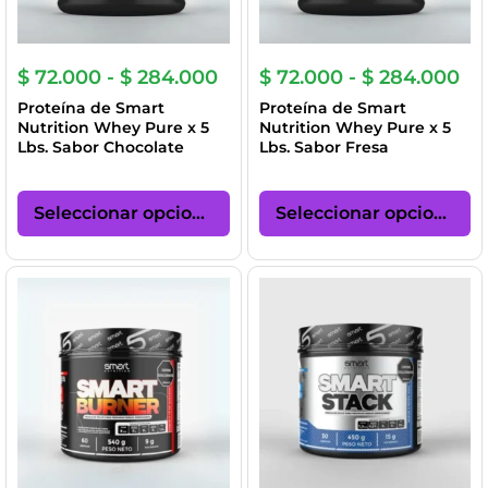
página
pá
de
de
producto
pr
Rango
Ra
$
72.000
-
$
284.000
$
72.000
-
$
284.000
de
de
Proteína de Smart
Proteína de Smart
precios:
pre
Nutrition Whey Pure x 5
Nutrition Whey Pure x 5
desde
de
Lbs. Sabor Chocolate
Lbs. Sabor Fresa
$ 72.000
$ 
hasta
ha
Este
Es
$ 284.000
$ 
producto
pr
Seleccionar opciones
Seleccionar opciones
tiene
ti
múltiples
mú
variantes.
va
Las
La
opciones
op
se
se
pueden
p
elegir
el
en
en
la
la
página
pá