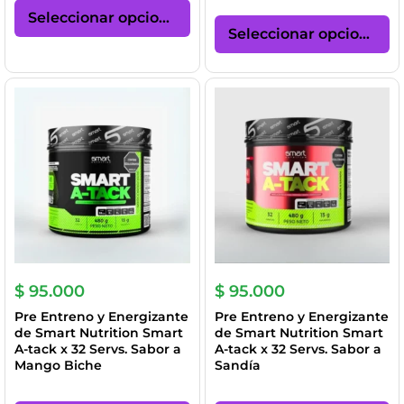
Es
producto
Seleccionar opciones
pr
tiene
Seleccionar opciones
ti
múltiples
mú
variantes.
va
Las
La
opciones
op
se
se
pueden
p
elegir
el
en
en
la
la
página
pá
de
de
producto
pr
$
95.000
$
95.000
Pre Entreno y Energizante
Pre Entreno y Energizante
de Smart Nutrition Smart
de Smart Nutrition Smart
A-tack x 32 Servs. Sabor a
A-tack x 32 Servs. Sabor a
Mango Biche
Sandía
Este
Es