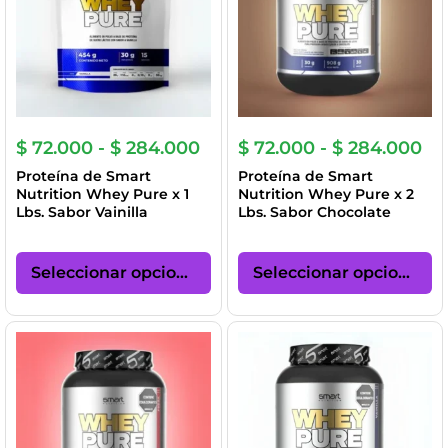
pueden
p
elegir
el
en
en
la
la
página
pá
de
de
producto
pr
Rango
Ra
$
72.000
-
$
284.000
$
72.000
-
$
284.000
de
de
Proteína de Smart
Proteína de Smart
precios:
pre
Nutrition Whey Pure x 1
Nutrition Whey Pure x 2
desde
de
Lbs. Sabor Vainilla
Lbs. Sabor Chocolate
$ 72.000
$ 
hasta
ha
Este
Es
$ 284.000
$ 
producto
pr
Seleccionar opciones
Seleccionar opciones
tiene
ti
múltiples
mú
variantes.
va
Las
La
opciones
op
se
se
pueden
p
elegir
el