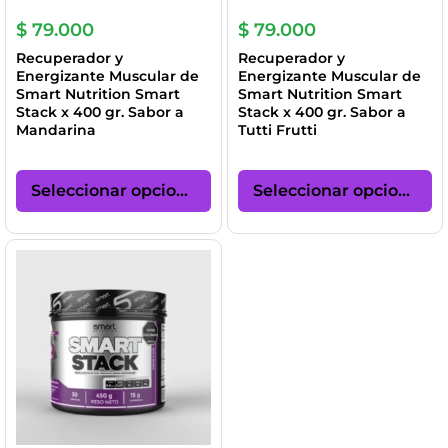
de
pr
$
79.000
$
79.000
Recuperador y
Recuperador y
Energizante Muscular de
Energizante Muscular de
Smart Nutrition Smart
Smart Nutrition Smart
Stack x 400 gr. Sabor a
Stack x 400 gr. Sabor a
Mandarina
Tutti Frutti
Este
Es
producto
pr
Seleccionar opciones
Seleccionar opciones
tiene
ti
múltiples
mú
variantes.
va
Las
La
opciones
op
se
se
pueden
p
elegir
el
en
en
la
la
página
pá
de
de