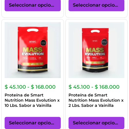
producto
pr
Seleccionar opciones
Seleccionar opciones
tiene
ti
múltiples
mú
variantes.
va
Las
La
opciones
op
se
se
pueden
p
elegir
el
en
en
la
la
página
pá
de
de
producto
pr
Rango
Ra
$
45.100
-
$
168.000
$
45.100
-
$
168.000
de
de
Proteína de Smart
Proteína de Smart
precios:
pre
Nutrition Mass Evolution x
Nutrition Mass Evolution x
desde
des
10 Lbs. Sabor a Vainilla
2 Lbs. Sabor a Vainilla
$ 45.100
$ 4
hasta
has
Este
Es
$ 168.000
$ 1
producto
pr
Seleccionar opciones
Seleccionar opciones
tiene
ti