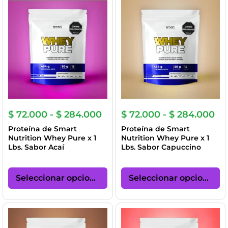
Las
La
opciones
op
se
se
pueden
p
elegir
el
en
en
la
la
página
pá
de
de
producto
pr
Rango
Ra
$
72.000
-
$
284.000
$
72.000
-
$
284.000
de
de
Proteína de Smart
Proteína de Smart
precios:
pre
Nutrition Whey Pure x 1
Nutrition Whey Pure x 1
desde
de
Lbs. Sabor Acaí
Lbs. Sabor Capuccino
$ 72.000
$ 
hasta
ha
Este
Es
$ 284.000
$ 
producto
pr
Seleccionar opciones
Seleccionar opciones
tiene
ti
múltiples
mú
variantes.
va
Las
La