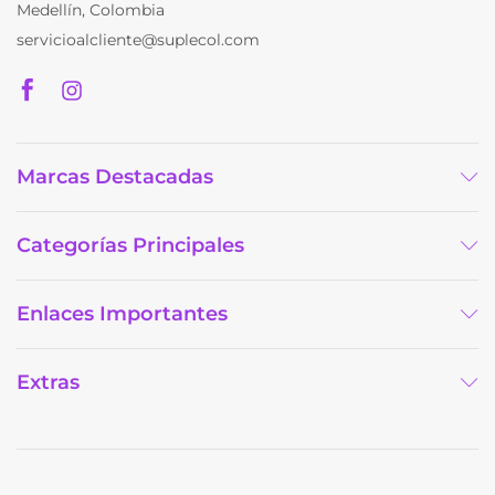
Medellín, Colombia
producto
servicioalcliente@suplecol.com
Marcas Destacadas
Categorías Principales
Enlaces Importantes
Extras