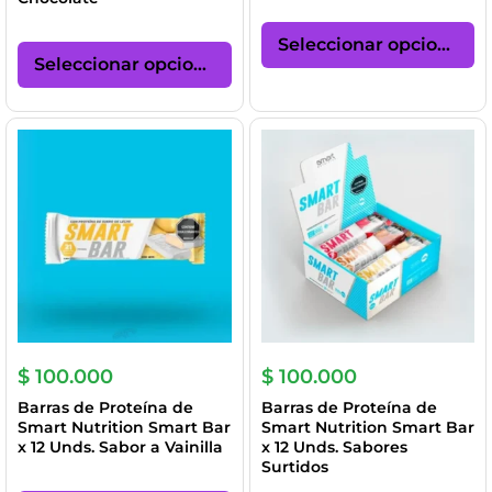
Es
Este
pr
Seleccionar opciones
producto
ti
Seleccionar opciones
tiene
mú
múltiples
va
variantes.
La
Las
op
opciones
se
se
p
pueden
el
elegir
en
en
la
la
pá
página
de
de
pr
producto
$
100.000
$
100.000
Barras de Proteína de
Barras de Proteína de
Smart Nutrition Smart Bar
Smart Nutrition Smart Bar
x 12 Unds. Sabor a Vainilla
x 12 Unds. Sabores
Surtidos
Este