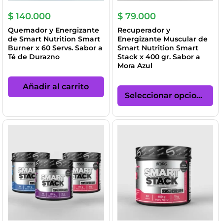
de
de
producto
pr
$
140.000
$
79.000
Quemador y Energizante
Recuperador y
de Smart Nutrition Smart
Energizante Muscular de
Burner x 60 Servs. Sabor a
Smart Nutrition Smart
Té de Durazno
Stack x 400 gr. Sabor a
Mora Azul
Es
Añadir al carrito
pr
Seleccionar opciones
ti
mú
va
La
op
se
p
el
en
la
pá