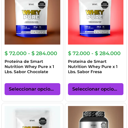
opciones
op
se
se
pueden
p
elegir
el
en
en
la
la
página
pá
de
de
producto
pr
Rango
Ra
$
72.000
-
$
284.000
$
72.000
-
$
284.000
de
de
Proteína de Smart
Proteína de Smart
precios:
pre
Nutrition Whey Pure x 1
Nutrition Whey Pure x 1
desde
de
Lbs. Sabor Chocolate
Lbs. Sabor Fresa
$ 72.000
$ 
hasta
ha
Este
Es
$ 284.000
$ 
producto
pr
Seleccionar opciones
Seleccionar opciones
tiene
ti
múltiples
mú
variantes.
va
Las
La
opciones
op
se
se