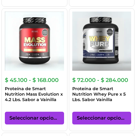
múltiples
mú
variantes.
va
Las
La
opciones
op
se
se
pueden
p
elegir
el
en
en
la
la
página
pá
de
de
producto
pr
Rango
Ra
$
45.100
-
$
168.000
$
72.000
-
$
284.000
de
de
Proteína de Smart
Proteína de Smart
precios:
pre
Nutrition Mass Evolution x
Nutrition Whey Pure x 5
desde
de
4.2 Lbs. Sabor a Vainilla
Lbs. Sabor Vainilla
$ 45.100
$ 
hasta
ha
Este
Es
$ 168.000
$ 
producto
pr
Seleccionar opciones
Seleccionar opciones
tiene
ti
múltiples
mú
variantes.
va