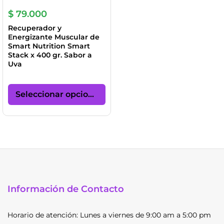
producto
pr
$
79.000
Recuperador y
Energizante Muscular de
Smart Nutrition Smart
Stack x 400 gr. Sabor a
Uva
Este
producto
Seleccionar opciones
tiene
múltiples
variantes.
Las
opciones
se
pueden
elegir
Información de Contacto
en
la
página
Horario de atención: Lunes a viernes de 9:00 am a 5:00 pm
de