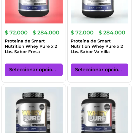
en
en
la
la
página
pá
de
de
producto
pr
Rango
Ra
$
72.000
-
$
284.000
$
72.000
-
$
284.000
de
de
Proteína de Smart
Proteína de Smart
precios:
pre
Nutrition Whey Pure x 2
Nutrition Whey Pure x 2
desde
de
Lbs. Sabor Fresa
Lbs. Sabor Vainilla
$ 72.000
$ 
hasta
ha
Este
Es
$ 284.000
$ 
producto
pr
Seleccionar opciones
Seleccionar opciones
tiene
ti
múltiples
mú
variantes.
va
Las
La
opciones
op
se
se
pueden
p
elegir
el
en
en
la
la