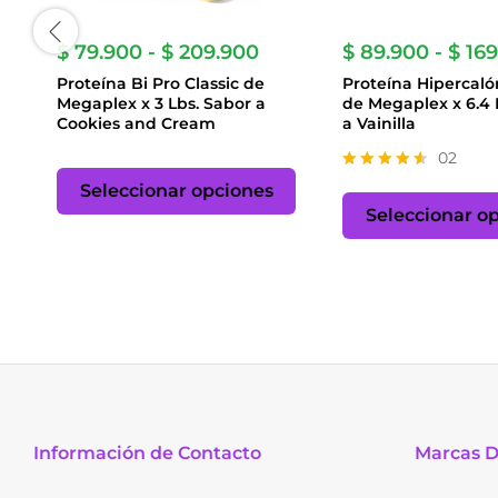
Rango
$
79.900
-
$
209.900
$
89.900
-
$
169
de
Proteína Bi Pro Classic de
Proteína Hipercaló
precios:
Megaplex x 3 Lbs. Sabor a
de Megaplex x 6.4 
desde
Cookies and Cream
a Vainilla
$ 79.900
hasta
Este
02
$ 209.900
producto
Valorado
Seleccionar opciones
con
tiene
Seleccionar o
4.50
múltiples
de 5
variantes.
Las
opciones
se
pueden
elegir
en
la
página
Información de Contacto
Marcas 
de