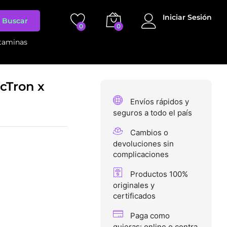
$
90.000
Añadir al carrito
Iniciar Sesión
Buscar
0
0
taminas
cTron x
Envíos rápidos y
seguros a todo el país
Cambios o
devoluciones sin
complicaciones
Productos 100%
originales y
certificados
Paga como
quieras: online o contra