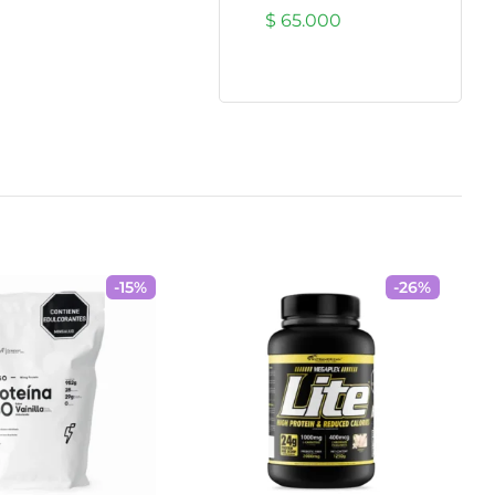
$
65.000
-
15
%
-
26
%