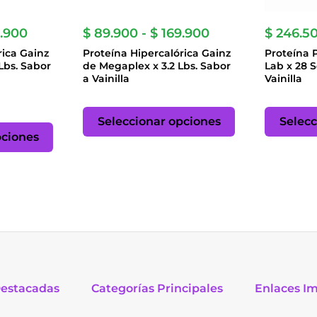
Rango
Rango
.900
$
89.900
-
$
169.900
$
246.5
de
de
rica Gainz
Proteína Hipercalórica Gainz
Proteína 
precios:
precios:
Lbs. Sabor
de Megaplex x 3.2 Lbs. Sabor
Lab x 28 S
desde
desde
a Vainilla
Vainilla
$ 89.900
$ 89.900
hasta
hasta
Este
$ 169.900
$ 169.900
Este
producto
Seleccionar opciones
Selecc
producto
tiene
pciones
tiene
múltiples
múltiples
variantes.
variantes.
Las
Las
opciones
opciones
se
se
pueden
pueden
elegir
elegir
en
en
la
la
página
Destacadas
Categorías Principales
Enlaces I
página
de