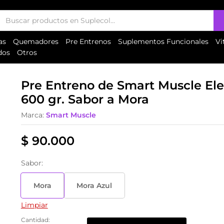
ron x 600 gr. Sabor a Mora
:
Valoraciones (0)
as
Quemadores
Pre Entrenos
Suplementos Funcionales
Vi
dos
Otros
Pre Entreno de Smart Muscle Ele
600 gr. Sabor a Mora
Marca:
Smart Muscle
$
90.000
Sabor:
Mora
Mora Azul
Limpiar
Cantidad:
Pre