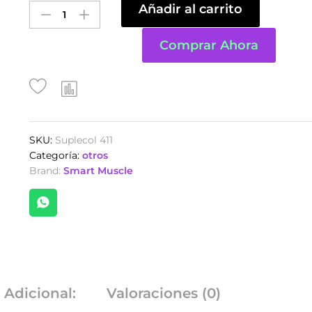
Añadir al carrito
Entreno
de
Smart
Comprar Ahora
Muscle
ElecTron
x
600
gr.
Sabor
SKU:
Suplecol 411
a
Categoría:
otros
Mora
Brand:
Smart Muscle
quantity
 Adicional:
Valoraciones (0)