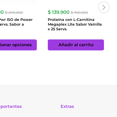
00
$
139.900
$
290.000
$
190.000
Pwr ISO de Power
Proteína con L-Carnitina
L
ervs. Sabor a
Megaplex Lite Sabor Vainilla
L
x 25 Servs.
Este
producto
ionar opciones
Añadir al carrito
tiene
múltiples
variantes.
Las
opciones
se
pueden
elegir
en
la
página
mportantes
Extras
de