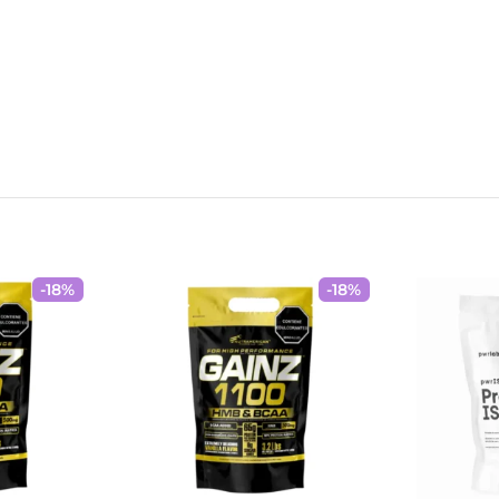
-
18
%
-
18
%