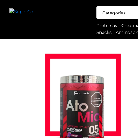
Pre Entreno de Smart Muscle ElecT
Detalles del producto:
Información Adicional
Categorías
Proteínas
Creatin
Snacks
Aminoáci