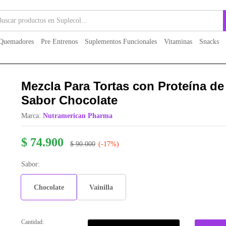
Megaplex Sabor Chocolate
oraciones (0)
Quemadores
Pre Entrenos
Suplementos Funcionales
Vitaminas
Snacks
Mezcla Para Tortas con Proteína d
Sabor Chocolate
Marca:
Nutramerican Pharma
$
74.900
$
90.000
(-17%)
Sabor:
Chocolate
Vainilla
Cantidad:
Mezcla