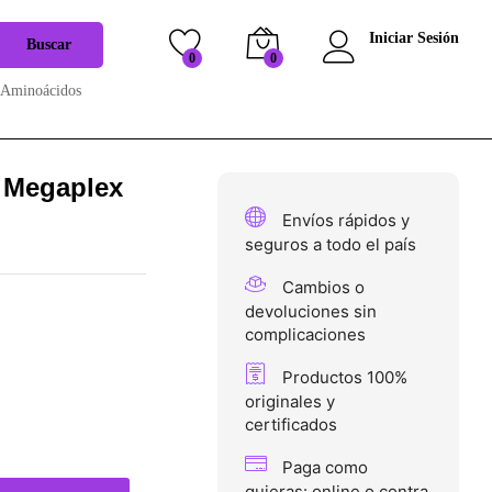
$
74.900
Añadir al carrito
$
90.000
Iniciar Sesión
Buscar
0
0
Aminoácidos
e Megaplex
Envíos rápidos y
seguros a todo el país
Cambios o
devoluciones sin
complicaciones
Productos 100%
originales y
certificados
Paga como
quieras: online o contra