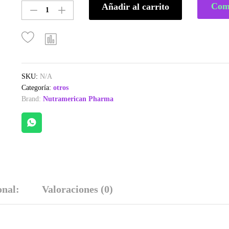
Com
Añadir al carrito
Para
Tortas
con
Proteína
de
Megaplex
Sabor
SKU:
N/A
Chocolate
Categoría:
otros
quantity
Brand:
Nutramerican Pharma
onal:
Valoraciones (0)