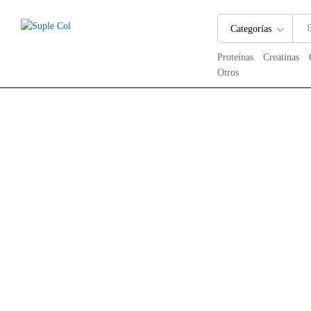
Mezcla Para Tortas con Proteína de 
Categorías
Detalles del producto:
Información Adicional:
Val
Proteínas
Creatinas
Otros